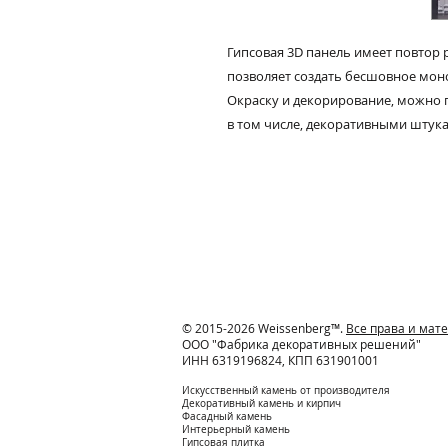
Гипсовая 3D панель имеет повтор 
позволяет создать бесшовное мон
Окраску и декорирование, можно 
в том числе, декоративными штук
© 2015-2026 Weissenberg™.
Все права и ма
ООО "Фабрика декоративных решений"
ИНН 6319196824, КПП 631901001
Искусственный камень от производителя
Декоративный камень и кирпич
Фасадный камень
Интерьерный камень
Гипсовая плитка