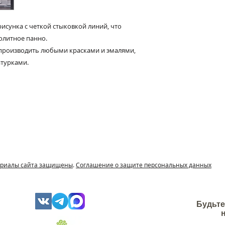
наполнителя и мо
рисунка с четкой стыковкой линий, что
олитное панно.
производить любыми красками и эмалями,
атурками.
териалы сайта защищены
.
Соглашение о защите персональных данных
Будьте