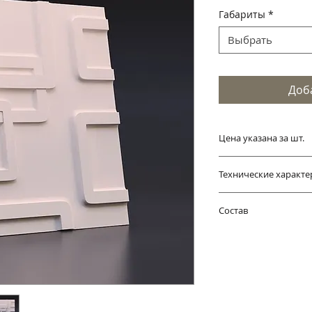
цена
Габариты
*
Выбрать
Доб
Цена указана за шт.
Технические характе
Габариты: 500*50
Состав
Цвет: белый
Интерьерный вари
природного и экол
высокопрочный ги
Фасадный представ
вяжущее на основе