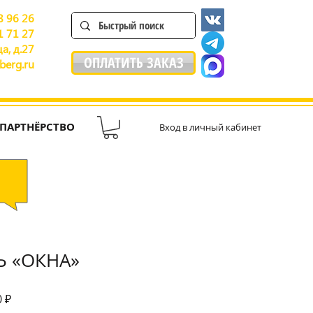
8 96 26
1 71 27
а, д.27
ОПЛАТИТЬ ЗАКАЗ
berg.ru
ПАРТНЁРСТВО
Вход в личный кабинет
Ь «ОКНА»
ая
Спеццена
0 ₽