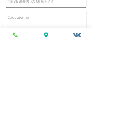
Отправить
©
2015-2026
Weissenberg™.
Все права и материалы
сайта защищены
.
Соглашение о защите персональных
данных
ООО "Фабрика декоративных решений"
ИНН
6319196824
, КПП
631901001
Искусственный камень от производителя
Декоративный камень и кирпич
Фасадный камень
Интерьерный камень
Гипсовая плитка
Царский кирпич
3Д панели купить в Самаре
Плинтуса и карнизы
Фабрика камня