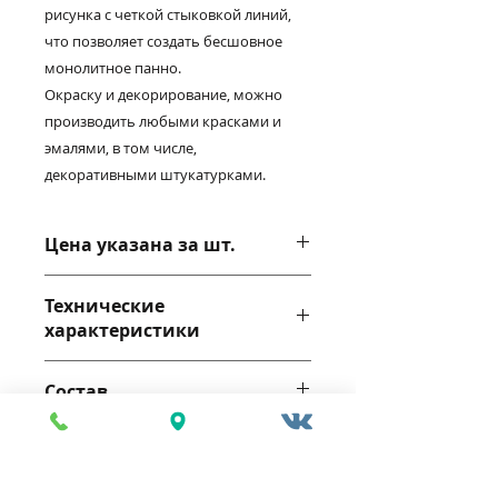
рисунка с четкой стыковкой линий,
что позволяет создать бесшовное
монолитное панно.
Окраску и декорирование, можно
производить любыми красками и
эмалями, в том числе,
декоративными штукатурками.
Цена указана за шт.
Технические
характеристики
Габариты: 500*500*30мм
Состав
Цвет: белый
Интерьерный вариант
изготавливается из природного
и экологически
©
2015-2026
Weissenberg™.
Все права и материалы