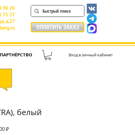
8 96 26
1 71 27
а, д.27
ОПЛАТИТЬ ЗАКАЗ
berg.ru
ПАРТНЁРСТВО
Вход в личный кабинет
TRA), белый
ая
Спеццена
00 ₽