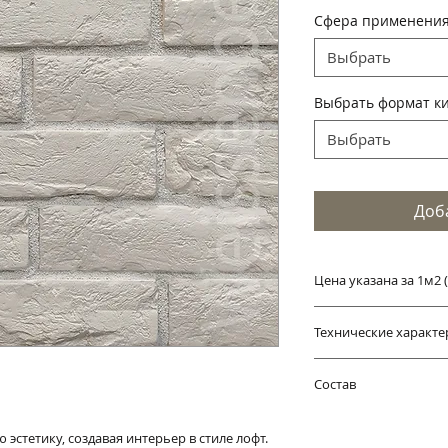
цена
Сфера применени
Выбрать
Выбрать формат к
Выбрать
Доб
Цена указана за 1м2 (
Технические характе
Размеры элементов
Состав
1.Ложок - 250*65*
2.Угол внешний (со
Интерьерный кирп
(250/125)*65*15мм
эстетику, создавая интерьер в стиле лофт.
природного и экол