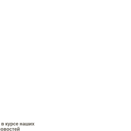
,72м2 с учетом расшивки 12мм)
пс.
представляет
 вяжущее на основе
 цемента, наполнителя и
обавок.
 в курсе наших
новостей