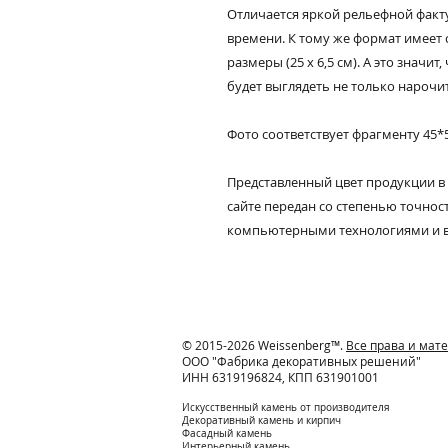
Отличается яркой рельефной факту
времени. К тому же формат имеет
размеры (25 х 6,5 см). А это значи
будет выглядеть не только нарочи
Фото соответствует фрагменту 45*
Представленный цвет продукции в
сайте передан со степенью точно
компьютерными технологиями и 
© 2015-2026 Weissenberg™.
Все права и ма
ООО "Фабрика декоративных решений"
ИНН 6319196824, КПП 631901001
Искусственный камень от производителя
Декоративный камень и кирпич
Фасадный камень
Интерьерный камень