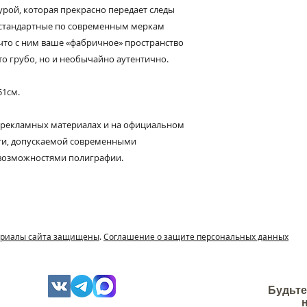
В упаковке 36шт (0
рой, которая прекрасно передает следы
высокопрочный ги
 стандартные по современным меркам
Фасадный кирпич 
т, что с ним ваше «фабричное» пространство
собой комплексное
то грубо, но и необычайно аутентично.
импортного белого
модифицирующих д
51см.
 рекламных материалах и на официальном
сти, допускаемой современными
возможностями полиграфии.
териалы сайта защищены
.
Соглашение о защите персональных данных
Будьте