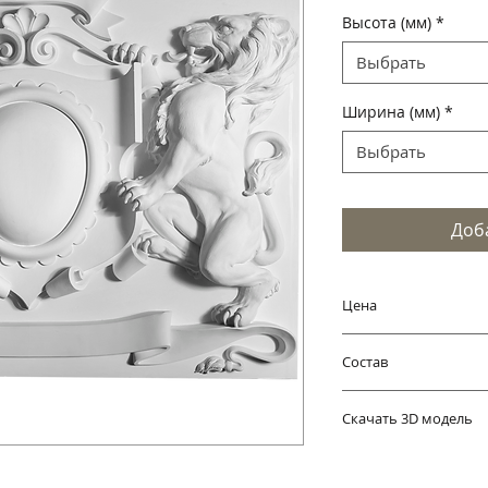
Высота (мм)
*
Выбрать
Ширина (мм)
*
Выбрать
Доб
Цена
Цена указана за ко
Состав
упаковки и доставк
Изготавливается и
Скачать 3D модель
чистого материала
OBJ
FBX