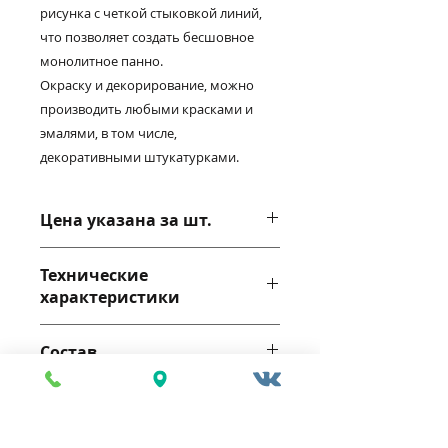
рисунка с четкой стыковкой линий,
что позволяет создать бесшовное
монолитное панно.
Окраску и декорирование, можно
производить любыми красками и
эмалями, в том числе,
декоративными штукатурками.
Цена указана за шт.
Технические
характеристики
Габариты: 500*500*30мм
Состав
Цвет: белый
Интерьерный вариант
изготавливается из природного
и экологически
©
2015-2026
Weissenberg™.
Все права и материалы