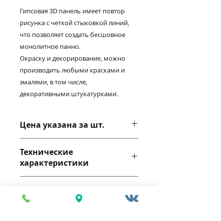
Гипсовая 3D панель имеет повтор
рисунка с четкой стыковкой линий,
что позволяет создать бесшовное
монолитное панно.
Окраску и декорирование, можно
производить любыми красками и
эмалями, в том числе,
декоративными штукатурками.
Цена указана за шт.
Технические
характеристики
Габариты: 600*600*30мм
Состав
Цвет: белый
Интерьерный вариант
изготавливается из природного