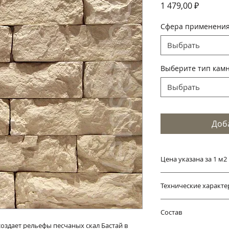
Цена
1 479,00 ₽
Сфера применени
Выбрать
Выберите тип кам
Выбрать
Доб
Цена указана за 1 м2
Технические характе
В упаковке один т
Состав
215*58*24мм (44 шт
оздает рельефы песчаных скал Бастай в