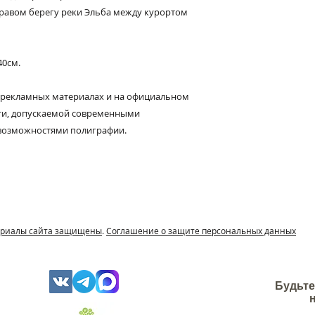
Интерьерный каме
равом берегу реки Эльба между курортом
природного и экол
высокопрочный ги
Фасадный камень 
40см.
собой комплексное
импортного белого
 рекламных материалах и на официальном
модифицирующих д
сти, допускаемой современными
возможностями полиграфии.
териалы сайта защищены
.
Соглашение о защите персональных данных
Будьте