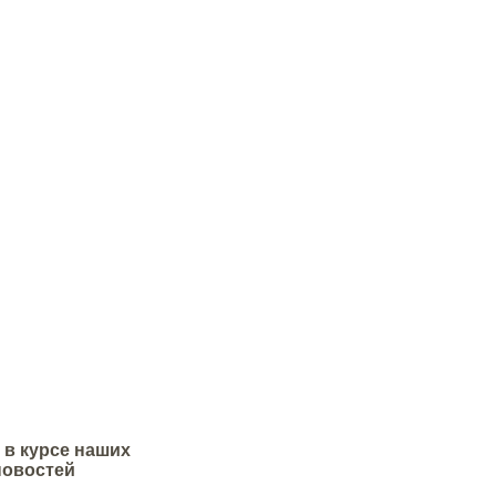
нь изготавливается из
огически чистого материала -
пс.
представляет
 вяжущее на основе
 цемента, наполнителя и
обавок.
 в курсе наших
новостей