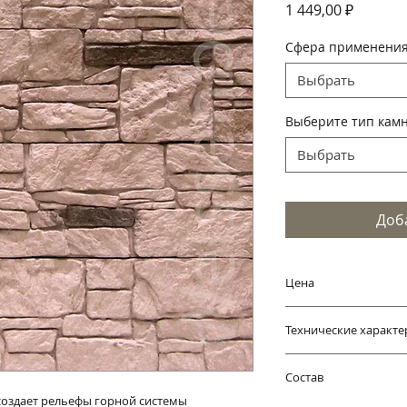
Цена
1 449,00 ₽
Сфера применени
Выбрать
Выберите тип кам
Выбрать
Доб
Цена
Тип камня:
Технические характе
1.Плоскость, цена у
2.Угловой элемент,
В упаковке один т
Состав
400*95*15мм (40 шт
создает рельефы горной системы