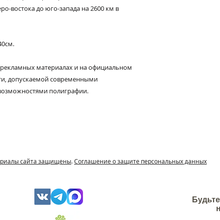
Интерьерный каме
ро-востока до юго-запада на 2600 км в
природного и экол
высокопрочный ги
Фасадный камень 
40см.
собой комплексное
импортного белого
 рекламных материалах и на официальном
модифицирующих д
сти, допускаемой современными
возможностями полиграфии.
териалы сайта защищены
.
Соглашение о защите персональных данных
Будьте