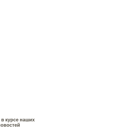
нь изготавливается из
огически чистого материала -
пс.
представляет
 вяжущее на основе
 цемента, наполнителя и
обавок.
 в курсе наших
новостей