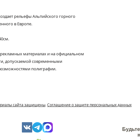
Интерьерный каме
природного и экол
высокопрочный ги
создает рельефы Альпийского горного
енного в Европе.
Фасадный камень 
собой комплексное
40см.
импортного белого
модифицирующих д
 рекламных материалах и на официальном
сти, допускаемой современными
возможностями полиграфии.
териалы сайта защищены
.
Соглашение о защите персональных данных
Будьте