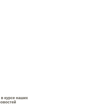
нь изготавливается из
огически чистого материала -
пс.
представляет
 вяжущее на основе
 цемента, наполнителя и
обавок.
 в курсе наших
новостей