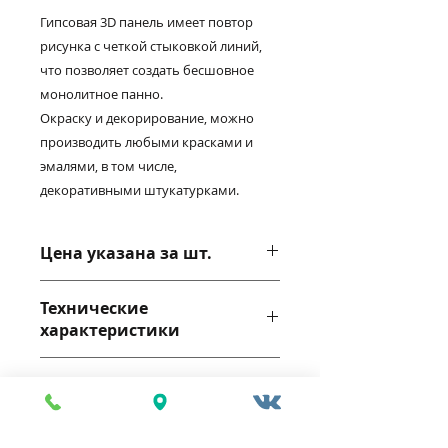
Гипсовая 3D панель имеет повтор
рисунка с четкой стыковкой линий,
что позволяет создать бесшовное
монолитное панно.
Окраску и декорирование, можно
производить любыми красками и
эмалями, в том числе,
декоративными штукатурками.
Цена указана за шт.
Технические
характеристики
Габариты: 500*480*21мм
Состав
Шаг рейки: 16мм
Цвет: белый
Интерьерный вариант
изготавливается из природного